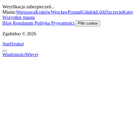
Weryfikacja zabezpieczeń...
Miasta:
Warszawa
Kraków
Wrocław
Poznań
Gdańsk
Łódź
Szczecin
Kato
Wszystkie miasta
Blog
Regulamin
Polityka Prywatności
Pliki cookie
Zgubidoo © 2026
Start
Szukaj
Wiadomości
Więcej