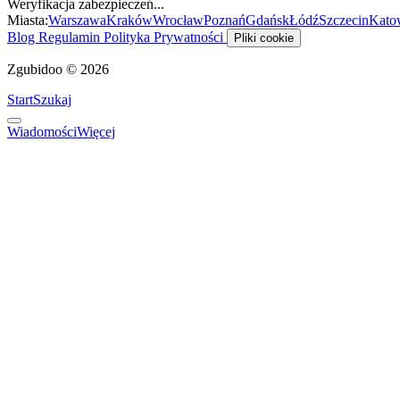
Weryfikacja zabezpieczeń...
Miasta:
Warszawa
Kraków
Wrocław
Poznań
Gdańsk
Łódź
Szczecin
Kato
Blog
Regulamin
Polityka Prywatności
Pliki cookie
Zgubidoo © 2026
Start
Szukaj
Wiadomości
Więcej