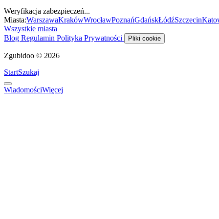
Weryfikacja zabezpieczeń...
Miasta:
Warszawa
Kraków
Wrocław
Poznań
Gdańsk
Łódź
Szczecin
Kato
Wszystkie miasta
Blog
Regulamin
Polityka Prywatności
Pliki cookie
Zgubidoo © 2026
Start
Szukaj
Wiadomości
Więcej