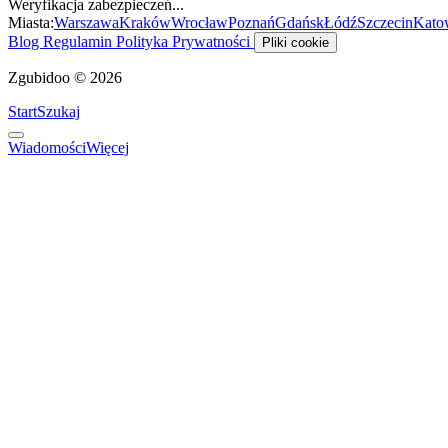
Weryfikacja zabezpieczeń...
Miasta:
Warszawa
Kraków
Wrocław
Poznań
Gdańsk
Łódź
Szczecin
Kato
Blog
Regulamin
Polityka Prywatności
Pliki cookie
Zgubidoo © 2026
Start
Szukaj
Wiadomości
Więcej