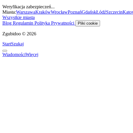
Weryfikacja zabezpieczeń...
Miasta:
Warszawa
Kraków
Wrocław
Poznań
Gdańsk
Łódź
Szczecin
Kato
Wszystkie miasta
Blog
Regulamin
Polityka Prywatności
Pliki cookie
Zgubidoo © 2026
Start
Szukaj
Wiadomości
Więcej