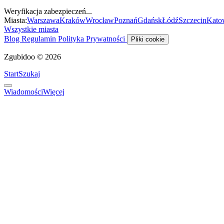
Weryfikacja zabezpieczeń...
Miasta:
Warszawa
Kraków
Wrocław
Poznań
Gdańsk
Łódź
Szczecin
Kato
Wszystkie miasta
Blog
Regulamin
Polityka Prywatności
Pliki cookie
Zgubidoo © 2026
Start
Szukaj
Wiadomości
Więcej