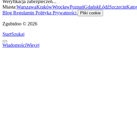
Weryfikacja zabezpieczeń...
Miasta:
Warszawa
Kraków
Wrocław
Poznań
Gdańsk
Łódź
Szczecin
Kato
Blog
Regulamin
Polityka Prywatności
Pliki cookie
Zgubidoo © 2026
Start
Szukaj
Wiadomości
Więcej