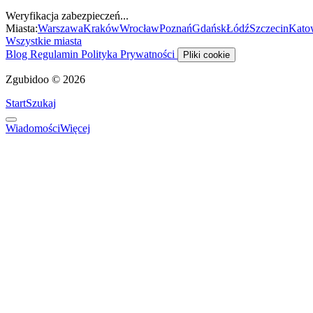
Weryfikacja zabezpieczeń...
Miasta:
Warszawa
Kraków
Wrocław
Poznań
Gdańsk
Łódź
Szczecin
Kato
Wszystkie miasta
Blog
Regulamin
Polityka Prywatności
Pliki cookie
Zgubidoo © 2026
Start
Szukaj
Wiadomości
Więcej