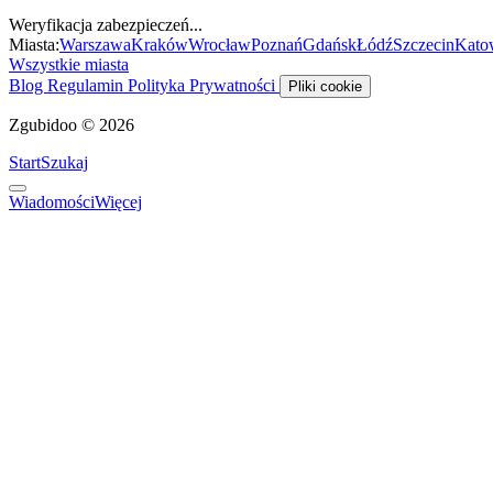
Weryfikacja zabezpieczeń...
Miasta:
Warszawa
Kraków
Wrocław
Poznań
Gdańsk
Łódź
Szczecin
Kato
Wszystkie miasta
Blog
Regulamin
Polityka Prywatności
Pliki cookie
Zgubidoo © 2026
Start
Szukaj
Wiadomości
Więcej