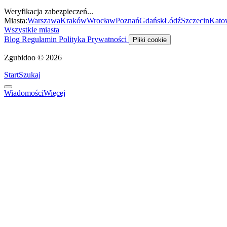
Weryfikacja zabezpieczeń...
Miasta:
Warszawa
Kraków
Wrocław
Poznań
Gdańsk
Łódź
Szczecin
Kato
Wszystkie miasta
Blog
Regulamin
Polityka Prywatności
Pliki cookie
Zgubidoo © 2026
Start
Szukaj
Wiadomości
Więcej