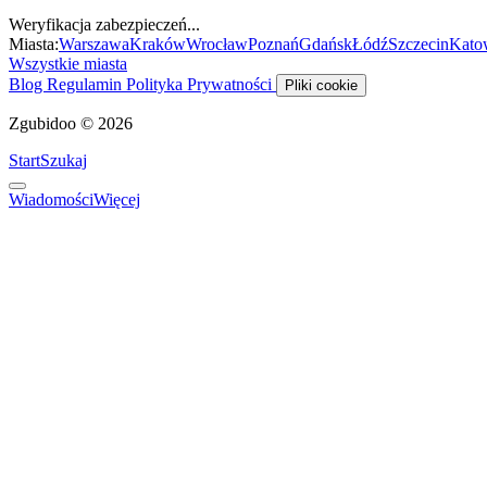
Weryfikacja zabezpieczeń...
Miasta:
Warszawa
Kraków
Wrocław
Poznań
Gdańsk
Łódź
Szczecin
Kato
Wszystkie miasta
Blog
Regulamin
Polityka Prywatności
Pliki cookie
Zgubidoo © 2026
Start
Szukaj
Wiadomości
Więcej