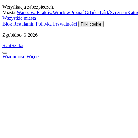
Weryfikacja zabezpieczeń...
Miasta:
Warszawa
Kraków
Wrocław
Poznań
Gdańsk
Łódź
Szczecin
Kato
Wszystkie miasta
Blog
Regulamin
Polityka Prywatności
Pliki cookie
Zgubidoo © 2026
Start
Szukaj
Wiadomości
Więcej