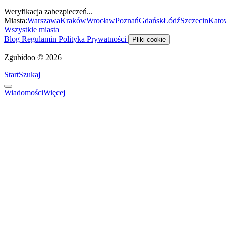
Weryfikacja zabezpieczeń...
Miasta:
Warszawa
Kraków
Wrocław
Poznań
Gdańsk
Łódź
Szczecin
Kato
Wszystkie miasta
Blog
Regulamin
Polityka Prywatności
Pliki cookie
Zgubidoo © 2026
Start
Szukaj
Wiadomości
Więcej