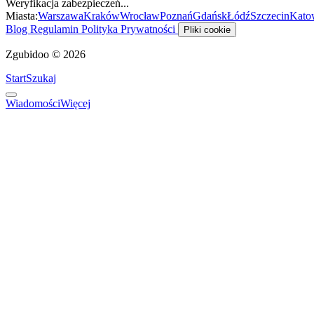
Weryfikacja zabezpieczeń...
Miasta:
Warszawa
Kraków
Wrocław
Poznań
Gdańsk
Łódź
Szczecin
Kato
Blog
Regulamin
Polityka Prywatności
Pliki cookie
Zgubidoo © 2026
Start
Szukaj
Wiadomości
Więcej