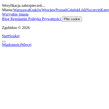
Weryfikacja zabezpieczeń...
Miasta:
Warszawa
Kraków
Wrocław
Poznań
Gdańsk
Łódź
Szczecin
Kato
Wszystkie miasta
Blog
Regulamin
Polityka Prywatności
Pliki cookie
Zgubidoo © 2026
Start
Szukaj
Wiadomości
Więcej