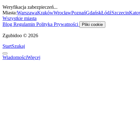
Weryfikacja zabezpieczeń...
Miasta:
Warszawa
Kraków
Wrocław
Poznań
Gdańsk
Łódź
Szczecin
Kato
Wszystkie miasta
Blog
Regulamin
Polityka Prywatności
Pliki cookie
Zgubidoo © 2026
Start
Szukaj
Wiadomości
Więcej