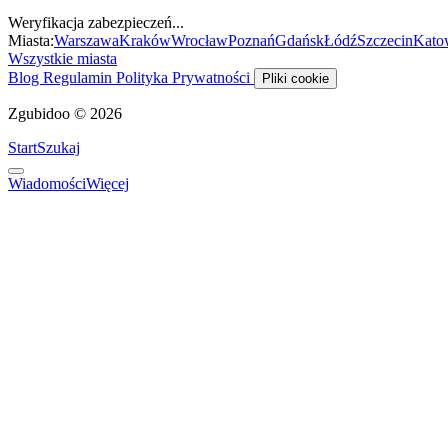
Weryfikacja zabezpieczeń...
Miasta:
Warszawa
Kraków
Wrocław
Poznań
Gdańsk
Łódź
Szczecin
Kato
Wszystkie miasta
Blog
Regulamin
Polityka Prywatności
Pliki cookie
Zgubidoo © 2026
Start
Szukaj
Wiadomości
Więcej