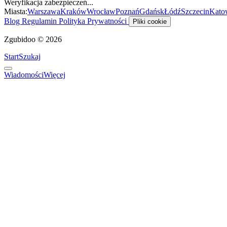
Weryfikacja zabezpieczeń...
Miasta:
Warszawa
Kraków
Wrocław
Poznań
Gdańsk
Łódź
Szczecin
Kato
Blog
Regulamin
Polityka Prywatności
Pliki cookie
Zgubidoo © 2026
Start
Szukaj
Wiadomości
Więcej