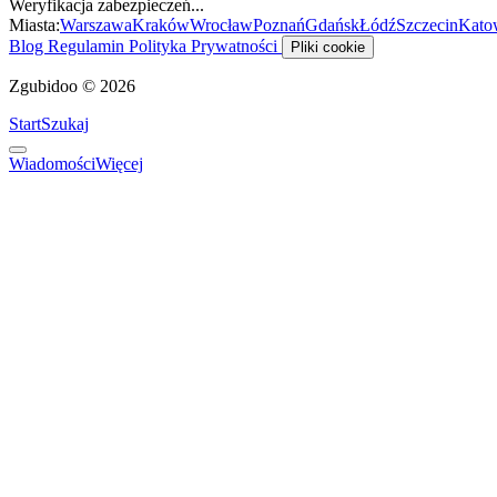
Weryfikacja zabezpieczeń...
Miasta:
Warszawa
Kraków
Wrocław
Poznań
Gdańsk
Łódź
Szczecin
Kato
Blog
Regulamin
Polityka Prywatności
Pliki cookie
Zgubidoo © 2026
Start
Szukaj
Wiadomości
Więcej