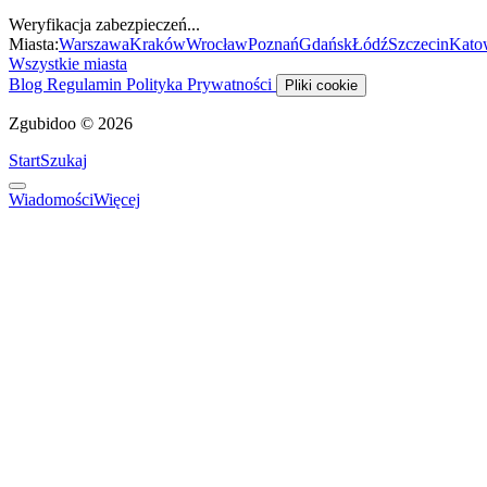
Weryfikacja zabezpieczeń...
Miasta:
Warszawa
Kraków
Wrocław
Poznań
Gdańsk
Łódź
Szczecin
Kato
Wszystkie miasta
Blog
Regulamin
Polityka Prywatności
Pliki cookie
Zgubidoo © 2026
Start
Szukaj
Wiadomości
Więcej