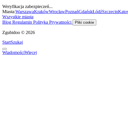
Weryfikacja zabezpieczeń...
Miasta:
Warszawa
Kraków
Wrocław
Poznań
Gdańsk
Łódź
Szczecin
Kato
Wszystkie miasta
Blog
Regulamin
Polityka Prywatności
Pliki cookie
Zgubidoo © 2026
Start
Szukaj
Wiadomości
Więcej