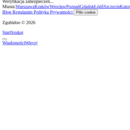
Weryfikacja zabezpieczeń...
Miasta:
Warszawa
Kraków
Wrocław
Poznań
Gdańsk
Łódź
Szczecin
Kato
Blog
Regulamin
Polityka Prywatności
Pliki cookie
Zgubidoo © 2026
Start
Szukaj
Wiadomości
Więcej