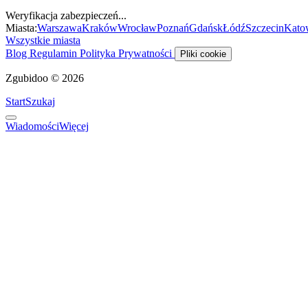
Weryfikacja zabezpieczeń...
Miasta:
Warszawa
Kraków
Wrocław
Poznań
Gdańsk
Łódź
Szczecin
Kato
Wszystkie miasta
Blog
Regulamin
Polityka Prywatności
Pliki cookie
Zgubidoo © 2026
Start
Szukaj
Wiadomości
Więcej