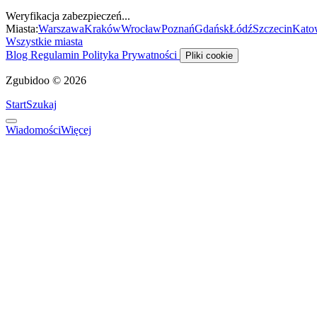
Weryfikacja zabezpieczeń...
Miasta:
Warszawa
Kraków
Wrocław
Poznań
Gdańsk
Łódź
Szczecin
Kato
Wszystkie miasta
Blog
Regulamin
Polityka Prywatności
Pliki cookie
Zgubidoo © 2026
Start
Szukaj
Wiadomości
Więcej