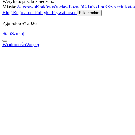
Weryfikacja zabezpieczeń...
Miasta:
Warszawa
Kraków
Wrocław
Poznań
Gdańsk
Łódź
Szczecin
Kato
Blog
Regulamin
Polityka Prywatności
Pliki cookie
Zgubidoo © 2026
Start
Szukaj
Wiadomości
Więcej