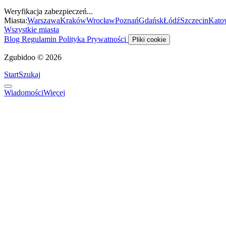
Weryfikacja zabezpieczeń...
Miasta:
Warszawa
Kraków
Wrocław
Poznań
Gdańsk
Łódź
Szczecin
Kato
Wszystkie miasta
Blog
Regulamin
Polityka Prywatności
Pliki cookie
Zgubidoo © 2026
Start
Szukaj
Wiadomości
Więcej