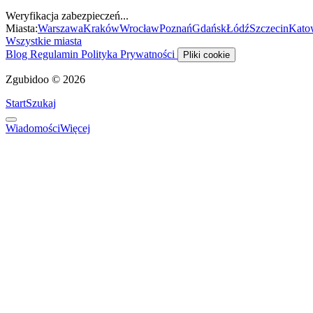
Weryfikacja zabezpieczeń...
Miasta:
Warszawa
Kraków
Wrocław
Poznań
Gdańsk
Łódź
Szczecin
Kato
Wszystkie miasta
Blog
Regulamin
Polityka Prywatności
Pliki cookie
Zgubidoo © 2026
Start
Szukaj
Wiadomości
Więcej