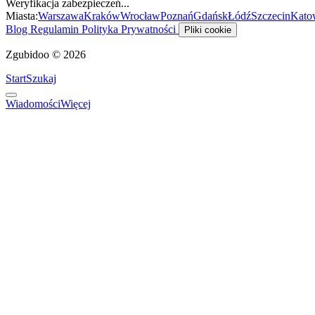
Weryfikacja zabezpieczeń...
Miasta:
Warszawa
Kraków
Wrocław
Poznań
Gdańsk
Łódź
Szczecin
Kato
Blog
Regulamin
Polityka Prywatności
Pliki cookie
Zgubidoo © 2026
Start
Szukaj
Wiadomości
Więcej