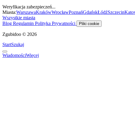
Weryfikacja zabezpieczeń...
Miasta:
Warszawa
Kraków
Wrocław
Poznań
Gdańsk
Łódź
Szczecin
Kato
Wszystkie miasta
Blog
Regulamin
Polityka Prywatności
Pliki cookie
Zgubidoo © 2026
Start
Szukaj
Wiadomości
Więcej