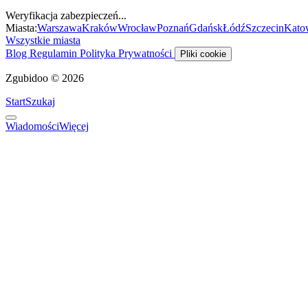
Weryfikacja zabezpieczeń...
Miasta:
Warszawa
Kraków
Wrocław
Poznań
Gdańsk
Łódź
Szczecin
Kato
Wszystkie miasta
Blog
Regulamin
Polityka Prywatności
Pliki cookie
Zgubidoo © 2026
Start
Szukaj
Wiadomości
Więcej