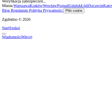
Weryfikacja zabezpieczeń...
Miasta:
Warszawa
Kraków
Wrocław
Poznań
Gdańsk
Łódź
Szczecin
Kato
Blog
Regulamin
Polityka Prywatności
Pliki cookie
Zgubidoo © 2026
Start
Szukaj
Wiadomości
Więcej