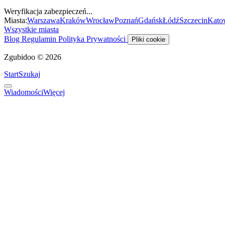
Weryfikacja zabezpieczeń...
Miasta:
Warszawa
Kraków
Wrocław
Poznań
Gdańsk
Łódź
Szczecin
Kato
Wszystkie miasta
Blog
Regulamin
Polityka Prywatności
Pliki cookie
Zgubidoo © 2026
Start
Szukaj
Wiadomości
Więcej