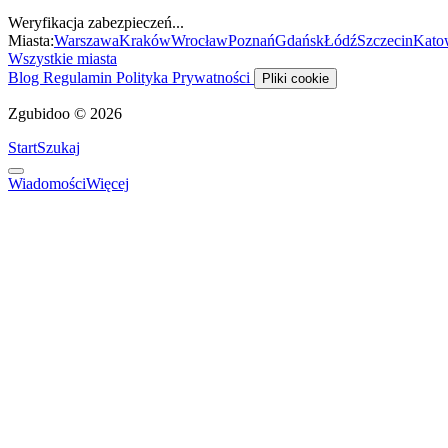
Weryfikacja zabezpieczeń...
Miasta:
Warszawa
Kraków
Wrocław
Poznań
Gdańsk
Łódź
Szczecin
Kato
Wszystkie miasta
Blog
Regulamin
Polityka Prywatności
Pliki cookie
Zgubidoo © 2026
Start
Szukaj
Wiadomości
Więcej