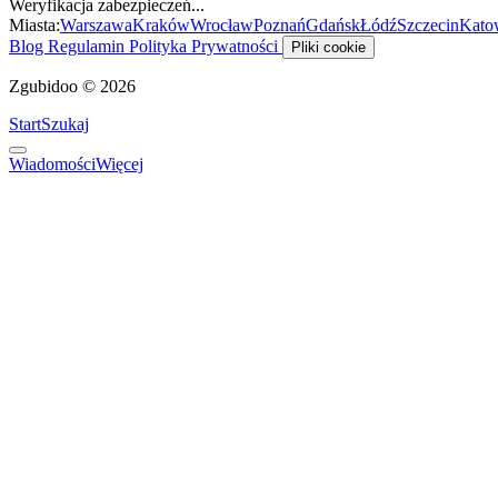
Weryfikacja zabezpieczeń...
Miasta:
Warszawa
Kraków
Wrocław
Poznań
Gdańsk
Łódź
Szczecin
Kato
Blog
Regulamin
Polityka Prywatności
Pliki cookie
Zgubidoo © 2026
Start
Szukaj
Wiadomości
Więcej