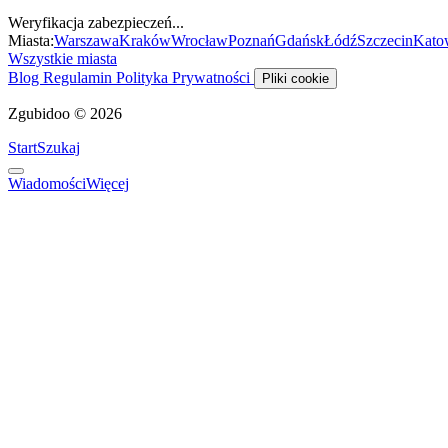
Weryfikacja zabezpieczeń...
Miasta:
Warszawa
Kraków
Wrocław
Poznań
Gdańsk
Łódź
Szczecin
Kato
Wszystkie miasta
Blog
Regulamin
Polityka Prywatności
Pliki cookie
Zgubidoo © 2026
Start
Szukaj
Wiadomości
Więcej