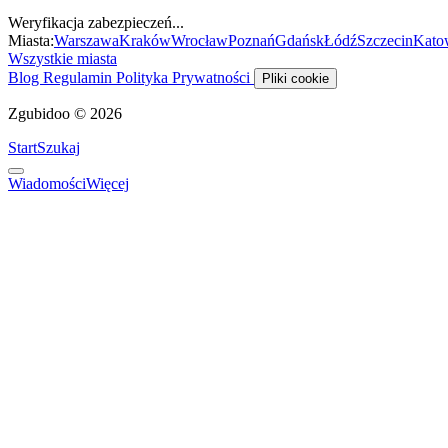
Weryfikacja zabezpieczeń...
Miasta:
Warszawa
Kraków
Wrocław
Poznań
Gdańsk
Łódź
Szczecin
Kato
Wszystkie miasta
Blog
Regulamin
Polityka Prywatności
Pliki cookie
Zgubidoo © 2026
Start
Szukaj
Wiadomości
Więcej