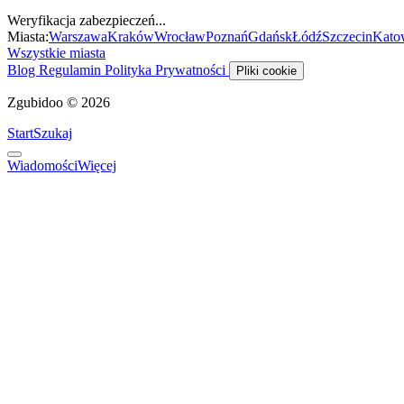
Weryfikacja zabezpieczeń...
Miasta:
Warszawa
Kraków
Wrocław
Poznań
Gdańsk
Łódź
Szczecin
Kato
Wszystkie miasta
Blog
Regulamin
Polityka Prywatności
Pliki cookie
Zgubidoo © 2026
Start
Szukaj
Wiadomości
Więcej