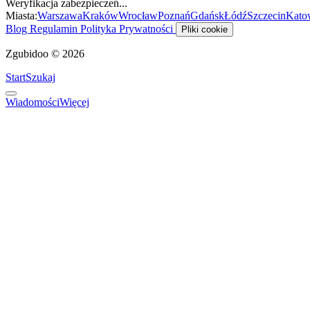
Weryfikacja zabezpieczeń...
Miasta:
Warszawa
Kraków
Wrocław
Poznań
Gdańsk
Łódź
Szczecin
Kato
Blog
Regulamin
Polityka Prywatności
Pliki cookie
Zgubidoo © 2026
Start
Szukaj
Wiadomości
Więcej