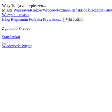
Weryfikacja zabezpieczeń...
Miasta:
Warszawa
Kraków
Wrocław
Poznań
Gdańsk
Łódź
Szczecin
Kato
Wszystkie miasta
Blog
Regulamin
Polityka Prywatności
Pliki cookie
Zgubidoo © 2026
Start
Szukaj
Wiadomości
Więcej