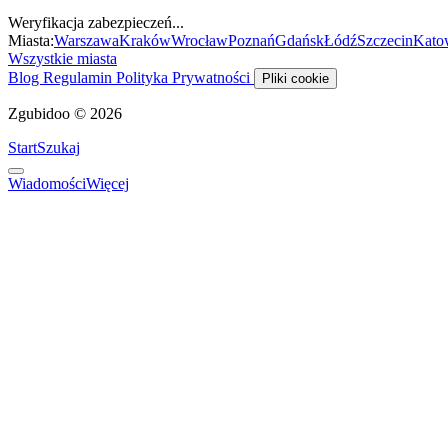
Weryfikacja zabezpieczeń...
Miasta:
Warszawa
Kraków
Wrocław
Poznań
Gdańsk
Łódź
Szczecin
Kato
Wszystkie miasta
Blog
Regulamin
Polityka Prywatności
Pliki cookie
Zgubidoo © 2026
Start
Szukaj
Wiadomości
Więcej