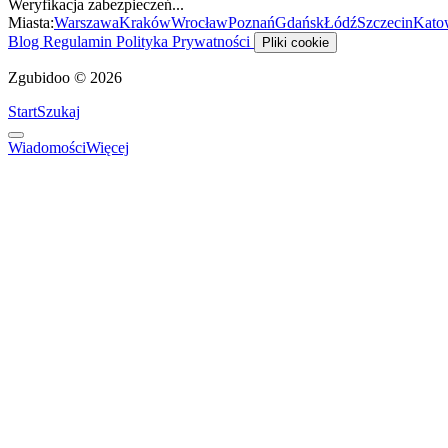
Weryfikacja zabezpieczeń...
Miasta:
Warszawa
Kraków
Wrocław
Poznań
Gdańsk
Łódź
Szczecin
Kato
Blog
Regulamin
Polityka Prywatności
Pliki cookie
Zgubidoo © 2026
Start
Szukaj
Wiadomości
Więcej