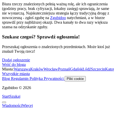
Biura rzeczy znalezionych pełnią ważną rolę, ale ich ograniczenia
(godziny pracy, brak cyfryzacji, lokalny zasięg) sprawiają, że same
nie wystarczą. Najskuteczniejsza strategia łączy tradycyjną drogę z
nowoczesną - zgłoś zgubę na
Zgubidoo
natychmiast, a w biurze
sprawdź przy najbliższej okazji. Dwa kanały to dwa razy większa
szansa na odzyskanie zguby.
Szukasz czegoś? Sprawdź ogłoszenia!
Przeszukaj ogłoszenia o znalezionych przedmiotach. Może ktoś już
znalazł Twoją rzecz!
Dodaj ogłoszenie
Wróć do bloga
Miasta:
Warszawa
Kraków
Wrocław
Poznań
Gdańsk
Łódź
Szczecin
Kato
Wszystkie miasta
Blog
Regulamin
Polityka Prywatności
Pliki cookie
Zgubidoo © 2026
Start
Szukaj
Wiadomości
Więcej