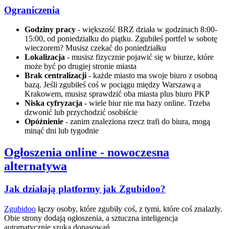
Ograniczenia
Godziny pracy
- większość BRZ działa w godzinach 8:00-
15:00, od poniedziałku do piątku. Zgubiłeś portfel w sobotę
wieczorem? Musisz czekać do poniedziałku
Lokalizacja
- musisz fizycznie pojawić się w biurze, które
może być po drugiej stronie miasta
Brak centralizacji
- każde miasto ma swoje biuro z osobną
bazą. Jeśli zgubiłeś coś w pociągu między Warszawą a
Krakowem, musisz sprawdzić oba miasta plus biuro PKP
Niska cyfryzacja
- wiele biur nie ma bazy online. Trzeba
dzwonić lub przychodzić osobiście
Opóźnienie
- zanim znaleziona rzecz trafi do biura, mogą
minąć dni lub tygodnie
Ogłoszenia online - nowoczesna
alternatywa
Jak działają platformy jak Zgubidoo?
Zgubidoo
łączy osoby, które zgubiły coś, z tymi, które coś znalazły.
Obie strony dodają ogłoszenia, a sztuczna inteligencja
automatycznie szuka dopasowań.