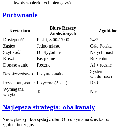
kwoty znalezionych pieniędzy)
Porównanie
Biuro Rzeczy
Kryterium
Zgubidoo
Znalezionych
Dostępność
Pn-Pt, 8:00-15:00
24/7
Zasięg
Jedno miasto
Cała Polska
Szybkość
Dni/tygodnie
Natychmiast
Koszt
Bezpłatne
Bezpłatne
Dopasowanie
Ręczne
AI + ręczne
System
Bezpieczeństwo
Instytucjonalne
wiadomości
Przechowywanie
Fizyczne (2 lata)
Brak
Wymagana
Tak
Nie
wizyta
Najlepsza strategia: oba kanały
Nie wybieraj -
korzystaj z obu
. Oto optymalna ścieżka po
zgubieniu czegoś: