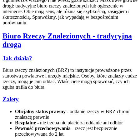
Zgubiłeś coś ważnego i nie wiesz, gdzie szukać? Masz dwie główne
drogi: tradycyjne biuro rzeczy znalezionych lub ogłoszenie w
internecie. Obie mają sens, ale różnią się szybkością, zasięgiem i
skutecznością. Sprawdźmy, jak wypadają w bezpośrednim
porównaniu.
Biuro Rzeczy Znalezionych - tradycyjna
droga
Jak działa?
Biura rzeczy znalezionych (BRZ) to instytucje prowadzone przez
starostwa powiatowe i urzędy miejskie. Osoby, które znalazły cudze
rzeczy, mogą je tam oddać. Właściciele mogą sprawdzić, czy ich
zguba trafiła do biura.
Zalety
Oficjalny status prawny
- oddanie rzeczy w BRZ chroni
znalazcę prawnie
Bezpłatne
- nie trzeba nic płacić za oddanie ani odbiór
Pewność przechowywania
- rzecz jest bezpiecznie
przechowywana do 2 lat