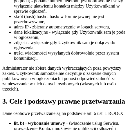
go poda) - podanie numeru telefonu jest dobrowolne i służy
wyłącznie ułatwieniu kontaktu między Użytkownikami w
sprawie ogłoszeń,
skrót (hash) hasła - hasło w formie jawnej nie jest
przechowywane,
adres IP - zbierany automatycznie w logach serwera,
dane lokalizacyjne - wyłącznie gdy Użytkownik sam je poda
w ogłoszeniu,
zdjęcia - wyłącznie gdy Użytkownik sam je dołączy do
ogłoszenia,
treści wiadomości wysyłanych dobrowolnie przez system
komunikacji.
Administrator nie zbiera danych wykraczających poza powyższy
zakres. Użytkownik samodzielnie decyduje o zakresie danych
publikowanych w ogłoszeniach i ponosi odpowiedzialność za
zamieszczanie w nich danych osobowych (własnych lub osób
trzecich).
3. Cele i podstawy prawne przetwarzania
Dane osobowe przetwarzane są na podstawie art. 6 ust. 1 RODO:
lit. b) - wykonanie umowy
- świadczenie usług Serwisu,
prowadzenie Konta, umożliwienie publikacji ogłoszeń i