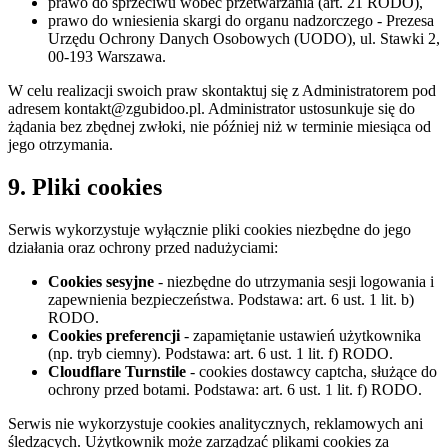
prawo do sprzeciwu wobec przetwarzania (art. 21 RODO),
prawo do wniesienia skargi do organu nadzorczego - Prezesa
Urzędu Ochrony Danych Osobowych (UODO), ul. Stawki 2,
00-193 Warszawa.
W celu realizacji swoich praw skontaktuj się z Administratorem pod
adresem
kontakt@zgubidoo.pl
. Administrator ustosunkuje się do
żądania bez zbędnej zwłoki, nie później niż w terminie miesiąca od
jego otrzymania.
9. Pliki cookies
Serwis wykorzystuje wyłącznie pliki cookies niezbędne do jego
działania oraz ochrony przed nadużyciami:
Cookies sesyjne
- niezbędne do utrzymania sesji logowania i
zapewnienia bezpieczeństwa. Podstawa: art. 6 ust. 1 lit. b)
RODO.
Cookies preferencji
- zapamiętanie ustawień użytkownika
(np. tryb ciemny). Podstawa: art. 6 ust. 1 lit. f) RODO.
Cloudflare Turnstile
- cookies dostawcy captcha, służące do
ochrony przed botami. Podstawa: art. 6 ust. 1 lit. f) RODO.
Serwis nie wykorzystuje cookies analitycznych, reklamowych ani
śledzących. Użytkownik może zarządzać plikami cookies za