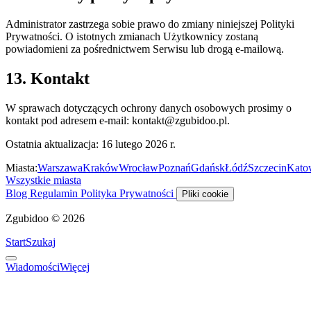
Administrator zastrzega sobie prawo do zmiany niniejszej Polityki
Prywatności. O istotnych zmianach Użytkownicy zostaną
powiadomieni za pośrednictwem Serwisu lub drogą e-mailową.
13. Kontakt
W sprawach dotyczących ochrony danych osobowych prosimy o
kontakt pod adresem e-mail:
kontakt@zgubidoo.pl
.
Ostatnia aktualizacja: 16 lutego 2026 r.
Miasta:
Warszawa
Kraków
Wrocław
Poznań
Gdańsk
Łódź
Szczecin
Kato
Wszystkie miasta
Blog
Regulamin
Polityka Prywatności
Pliki cookie
Zgubidoo © 2026
Start
Szukaj
Wiadomości
Więcej