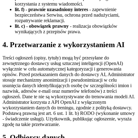
korzystania z systemu wiadomości.
lit. f) - prawnie uzasadniony interes
- zapewnienie
bezpieczeństwa Serwisu, ochrona przed nadużyciami,
rozpatrywanie reklamacji.
lit. c) - obowiązek prawny
- realizacja obowiązków
wynikających z przepisów prawa.
4. Przetwarzanie z wykorzystaniem AI
Treści ogłoszeń (opisy, tytuły) mogą być przesyłane do
zewnętrznego dostawcy usług sztucznej inteligencji (OpenAI)
wyłącznie w celu automatycznej kategoryzacji i generowania
opisów. Przed przekazaniem danych do dostawcy AI, Administrator
stosuje mechanizmy anonimizacji i pseudonimizacji w celu
usunięcia danych identyfikujących osobę (w szczególności imion i
nazwisk, adresów e-mail oraz numerów telefonów) z treści
ogłoszeń. Dane te nie są wykorzystywane do trenowania modeli AI.
Administrator korzysta z API OpenAI z wyłączonym
wykorzystaniem danych do treningu, zgodnie z polityką dostawcy.
Podstawą prawną jest art. 6 ust. 1 lit. b) RODO (wykonanie umowy
- świadczenie usługi). Użytkownik, publikując ogłoszenie, wyraża
zgodę na takie przetwarzanie.
5. Odbiorcy danych