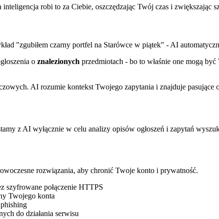
 inteligencja robi to za Ciebie, oszczędzając Twój czas i zwiększając 
ykład "zgubiłem czarny portfel na Starówce w piątek" - AI automatyczni
ogłoszenia o
znalezionych
przedmiotach - bo to właśnie one mogą być Tw
czowych. AI rozumie kontekst Twojego zapytania i znajduje pasujące ogł
tamy z AI wyłącznie w celu analizy opisów ogłoszeń i zapytań wyszu
nowoczesne rozwiązania, aby chronić Twoje konto i prywatność.
zez szyfrowane połączenie HTTPS
ny Twojego konta
 phishing
ych do działania serwisu