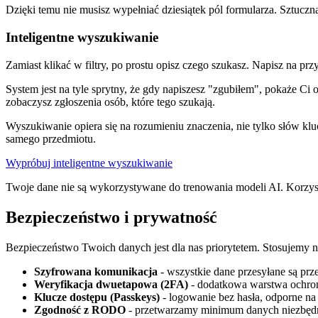
Dzięki temu nie musisz wypełniać dziesiątek pól formularza. Sztuczna
Inteligentne wyszukiwanie
Zamiast klikać w filtry, po prostu opisz czego szukasz. Napisz na prz
System jest na tyle sprytny, że gdy napiszesz "zgubiłem", pokaże Ci 
zobaczysz zgłoszenia osób, które tego szukają.
Wyszukiwanie opiera się na rozumieniu znaczenia, nie tylko słów klu
samego przedmiotu.
Wypróbuj inteligentne wyszukiwanie
Twoje dane nie są wykorzystywane do trenowania modeli AI. Korzys
Bezpieczeństwo i prywatność
Bezpieczeństwo Twoich danych jest dla nas priorytetem. Stosujemy 
Szyfrowana komunikacja
- wszystkie dane przesyłane są pr
Weryfikacja dwuetapowa (2FA)
- dodatkowa warstwa ochro
Klucze dostępu (Passkeys)
- logowanie bez hasła, odporne na
Zgodność z RODO
- przetwarzamy minimum danych niezbędn