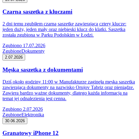
Czarna saszetka z kluczami
2 dni temu zgubiłem czarną saszetkę zawierającą cztery klucze:
jeden duży, jeden mały oraz niebieski klucz do klatki. Saszetka
została zgubiona w Parku Podolskim w Łodzi.
Zgubiono 17.07.2026
Zgubione
Dokumenty
2.07.2026
Męska saszetka z dokumentami
Dziś około godziny 11:00 w Manufakturze zaginęła męska saszetka
zawierająca dokumenty na nazwisko Orujov Tabriz oraz pieniądze.
Zawiera bardzo ważne dokumenty, dlatego każda informacja na
temat jej odnalezienia jest cenna.
Zgubiono 2.07.2026
Zgubione
Elektronika
30.06.2026
Granatowy iPhone 12