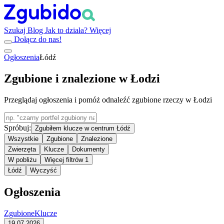
Szukaj
Blog
Jak to działa?
Więcej
Dołącz do nas!
Ogłoszenia
Łódź
Zgubione i znalezione w Łodzi
Przeglądaj ogłoszenia i pomóż odnaleźć zgubione rzeczy w Łodzi
Spróbuj:
Zgubiłem klucze w centrum Łódź
Wszystkie
Zgubione
Znalezione
Zwierzęta
Klucze
Dokumenty
W pobliżu
Więcej filtrów
1
Łódź
Wyczyść
Ogłoszenia
Zgubione
Klucze
19.07.2026