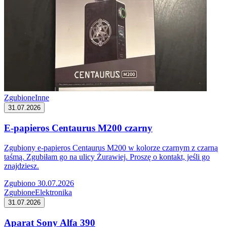
Zgubione
Inne
31.07.2026
E-papieros Centaurus M200 czarny
Zgubiony e-papieros Centaurus M200 w kolorze czarnym z czarną
taśmą. Zgubiłam go na ulicy Żurawiej. Proszę o kontakt, jeśli go
znajdziesz.
Zgubiono 30.07.2026
Zgubione
Elektronika
31.07.2026
Aparat Sony Alfa 390