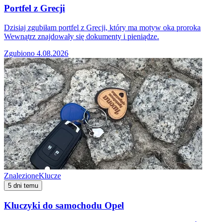
Portfel z Grecji
Dzisiaj zgubiłam portfel z Grecji, który ma motyw oka proroka
Wewnątrz znajdowały się dokumenty i pieniądze.
Zgubiono 4.08.2026
Znalezione
Klucze
5 dni temu
Kluczyki do samochodu Opel