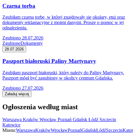
Czarna torba
Zgubiłam czarną torbę, w której znajdowały się okulary, etui oraz
dokumenty reklamacyjne z moimi danymi. Proszę o pomoc w jej
odnalezieniu.
Zgubiono 28.07.2026
Zgubione
Dokumenty
28.07.2026
Paszport białoruski Paliny Martynavy
Zgubiłam paszport białoruski, który należy do Paliny Martynavy.
Paszport mógł być zagubiony w okolicy centrum Gdańska.
Zgubiono 27.07.2026
Załaduj więcej
Ogłoszenia według miast
Warszawa
Kraków
Wrocław
Poznań
Gdańsk
Łódź
Szczecin
Katowice
Miasta:
Warszawa
Kraków
Wrocław
Poznań
Gdańsk
Łódź
Szczecin
Kato