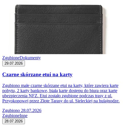
Zgubione
Dokumenty
29.07.2026
Czarne skórzane etui na karty
Zgubiono małe czarne skórzane etui na karty, które zawiera kartę
pobytu, 2 karty bankowe, białą kartę dostępu do biura oraz kartę
ubezpieczenia NFZ. Etui zostało zgubione podczas trasy z ul.
Przyokopowej przez Złote Tarasy do ul. Sieleckiej na hulajnodze.
Zgubiono 28.07.2026
Zgubione
Inne
28.07.2026