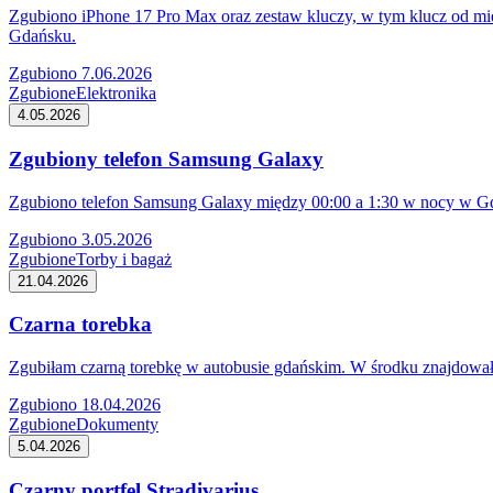
Zgubiono iPhone 17 Pro Max oraz zestaw kluczy, w tym klucz od mies
Gdańsku.
Zgubiono 7.06.2026
Zgubione
Elektronika
4.05.2026
Zgubiony telefon Samsung Galaxy
Zgubiono telefon Samsung Galaxy między 00:00 a 1:30 w nocy w Gdań
Zgubiono 3.05.2026
Zgubione
Torby i bagaż
21.04.2026
Czarna torebka
Zgubiłam czarną torebkę w autobusie gdańskim. W środku znajdowały
Zgubiono 18.04.2026
Zgubione
Dokumenty
5.04.2026
Czarny portfel Stradivarius