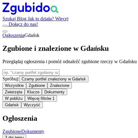
Szukaj
Blog
Jak to działa?
Więcej
Dołącz do nas!
Ogłoszenia
Gdańsk
Zgubione i znalezione w Gdańsku
Przeglądaj ogłoszenia i pomóż odnaleźć zgubione rzeczy w Gdańsku
Spróbuj:
Czarny portfel znaleziony w Gdańsk
Wszystkie
Zgubione
Znalezione
Zwierzęta
Klucze
Dokumenty
W pobliżu
Więcej filtrów
1
Gdańsk
Wyczyść
Ogłoszenia
Zgubione
Dokumenty
3 dni temu