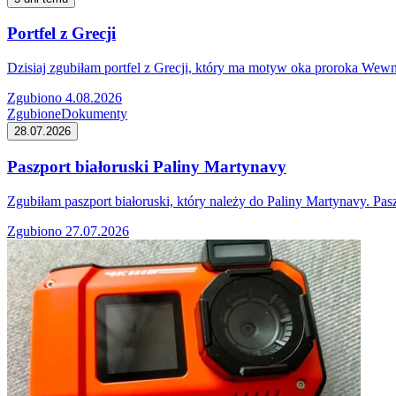
Portfel z Grecji
Dzisiaj zgubiłam portfel z Grecji, który ma motyw oka proroka Wewn
Zgubiono 4.08.2026
Zgubione
Dokumenty
28.07.2026
Paszport białoruski Paliny Martynavy
Zgubiłam paszport białoruski, który należy do Paliny Martynavy. P
Zgubiono 27.07.2026