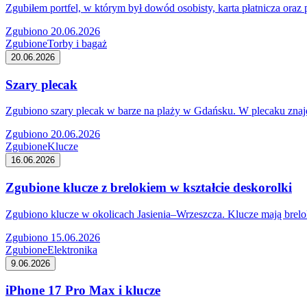
Zgubiłem portfel, w którym był dowód osobisty, karta płatnicza oraz
Zgubiono 20.06.2026
Zgubione
Torby i bagaż
20.06.2026
Szary plecak
Zgubiono szary plecak w barze na plaży w Gdańsku. W plecaku znajdo
Zgubiono 20.06.2026
Zgubione
Klucze
16.06.2026
Zgubione klucze z brelokiem w kształcie deskorolki
Zgubiono klucze w okolicach Jasienia–Wrzeszcza. Klucze mają brelok
Zgubiono 15.06.2026
Zgubione
Elektronika
9.06.2026
iPhone 17 Pro Max i klucze