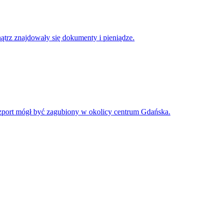
ątrz znajdowały się dokumenty i pieniądze.
aszport mógł być zagubiony w okolicy centrum Gdańska.