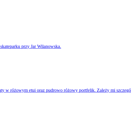
skateparku przy Jar Wilanowska.
nty w różowym etui oraz pudrowo różowy portfelik. Zależy mi szczeg