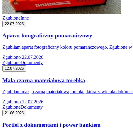
Zgubione
Inne
22.07.2026
Aparat fotograficzny pomarańczowy
Zgubiłam aparat fotograficzny koloru pomarańczowego. Zgubione w 
Zgubiono 22.07.2026
Zgubione
Dokumenty
12.07.2026
Mała czarna materiałowa torebka
Zgubiłam małą, czarną materiałową torebkę, która zawierała dokume
Zgubiono 12.07.2026
Zgubione
Dokumenty
21.06.2026
Portfel z dokumentami i power bankiem