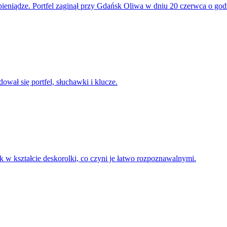
 pieniądze. Portfel zaginął przy Gdańsk Oliwa w dniu 20 czerwca o god
wał się portfel, słuchawki i klucze.
 w kształcie deskorolki, co czyni je łatwo rozpoznawalnymi.