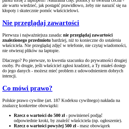
parku torbę z laptopem? Naturalna chęć pomocy to świetna cecha -
ale warto wiedzieć, jak postąpić prawidłowo, żeby nie narazić się na
kłopoty i skutecznie pomóc właścicielowi.
Nie przeglądaj zawartości
Pierwsza i najważniejsza zasada:
nie przeglądaj zawartości
znalezionego przedmiotu
bardziej, niż to konieczne do ustalenia
właściciela. Nie przeglądaj zdjęć w telefonie, nie czytaj wiadomości,
nie otwieraj plików na laptopie.
Dlaczego? Po pierwsze, to kwestia szacunku do prywatności drugiej
osoby. Po drugie, jeśli właściciel zgłosi kradzież, a Ty miałeś dostęp
do jego danych - możesz mieć problem z udowodnieniem dobrych
intencji.
Co mówi prawo?
Polskie prawo cywilne (art. 187 Kodeksu cywilnego) nakłada na
znalazcę konkretne obowiązki:
Rzecz o wartości do 500 zł
- powinieneś podjąć
odpowiednie kroki, by znaleźć właściciela (np. ogłoszenie).
Rzecz o wartości powyżej 500 zł
- masz obowiązek