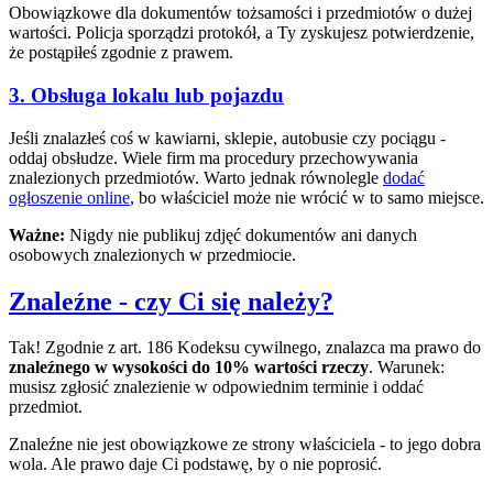
Obowiązkowe dla dokumentów tożsamości i przedmiotów o dużej
wartości. Policja sporządzi protokół, a Ty zyskujesz potwierdzenie,
że postąpiłeś zgodnie z prawem.
3. Obsługa lokalu lub pojazdu
Jeśli znalazłeś coś w kawiarni, sklepie, autobusie czy pociągu -
oddaj obsłudze. Wiele firm ma procedury przechowywania
znalezionych przedmiotów. Warto jednak równolegle
dodać
ogłoszenie online
, bo właściciel może nie wrócić w to samo miejsce.
Ważne:
Nigdy nie publikuj zdjęć dokumentów ani danych
osobowych znalezionych w przedmiocie.
Znaleźne - czy Ci się należy?
Tak! Zgodnie z art. 186 Kodeksu cywilnego, znalazca ma prawo do
znaleźnego w wysokości do 10% wartości rzeczy
. Warunek:
musisz zgłosić znalezienie w odpowiednim terminie i oddać
przedmiot.
Znaleźne nie jest obowiązkowe ze strony właściciela - to jego dobra
wola. Ale prawo daje Ci podstawę, by o nie poprosić.