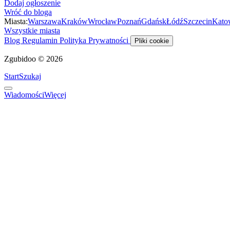
Dodaj ogłoszenie
Wróć do bloga
Miasta:
Warszawa
Kraków
Wrocław
Poznań
Gdańsk
Łódź
Szczecin
Kato
Wszystkie miasta
Blog
Regulamin
Polityka Prywatności
Pliki cookie
Zgubidoo © 2026
Start
Szukaj
Wiadomości
Więcej