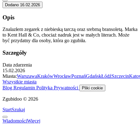
Dodano 16.02.2026
Opis
Znalazłem zegarek z niebieską tarczą oraz srebrną bransoletą. Marka
to Kent Hall & Co, chociaż nadruk jest w małych literach. Może
być przydatny dla osoby, która go zgubiła.
Szczegóły
Data zdarzenia
15.02.2026
Miasta:
Warszawa
Kraków
Wrocław
Poznań
Gdańsk
Łódź
Szczecin
Kato
Wszystkie miasta
Blog
Regulamin
Polityka Prywatności
Pliki cookie
Zgubidoo © 2026
Start
Szukaj
Wiadomości
Więcej