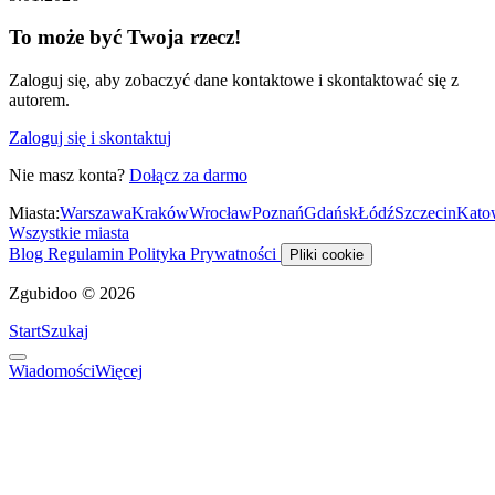
To może być Twoja rzecz!
Zaloguj się, aby zobaczyć dane kontaktowe i skontaktować się z
autorem.
Zaloguj się i skontaktuj
Nie masz konta?
Dołącz za darmo
Miasta:
Warszawa
Kraków
Wrocław
Poznań
Gdańsk
Łódź
Szczecin
Kato
Wszystkie miasta
Blog
Regulamin
Polityka Prywatności
Pliki cookie
Zgubidoo © 2026
Start
Szukaj
Wiadomości
Więcej